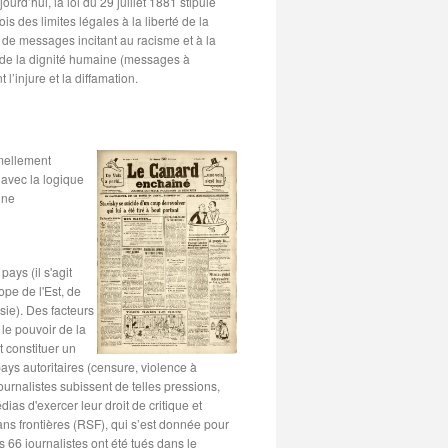
urd’hui, la loi du 29 juillet 1881 stipule
fois des limites légales à la liberté de la
n de messages incitant au racisme et à la
t de la dignité humaine (messages à
l’injure et la diffamation.
rmellement
n avec la logique
une
ays (il s'agit
pe de l'Est, de
sie). Des facteurs
le pouvoir de la
t constituer un
 pays autoritaires (censure, violence à
journalistes subissent de telles pressions,
dias d'exercer leur droit de critique et
sans frontières (RSF), qui s’est donnée pour
s 66 journalistes ont été tués dans le