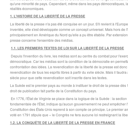
qu'une minorité de pays. Cependant, même dans les pays démocratiques, la 
réalités économiques.
1. L'HISTOIRE DE LA LIBERTÉ DE LA PRESSE
La liberté de la presse n'a pas été conquise en un jour. S'il revient à l'Europe
inventée, elle s'est développée comme un concept universel. Mais hors de l'
principalement en Amérique du Nord qu'elle a pu être établie. Par extension, 
presse concerne l'ensemble des médias.
1.1. LES PREMIERS TEXTES DE LOI SUR LA LIBERTÉ DE LA PRESSE
Depuis l'invention du livre, les médias sont au centre du combat pour l'exerc
démocratique. Car les médias sont la condition de la démocratie en permettan
confrontation des idées. La revendication de la liberté de la presse est donc
revendication de tous les esprits libres à partir du xviie siècle. Mais il faudra
siècle pour que cette revendication soit inscrite dans les textes.
La Suède est le premier pays au monde à instituer le droit de la presse dès 176
droit de publication fait partie de la Constitution du pays.
En 1776, l'État de Virginie se place dans la logique de la Suède : la section 12
fondamentale de l'État, indique qu'aucun gouvernement ne peut empêcher l'e
Constitution des États-Unis reprend à son compte ce principe. Le premier 
voté en 1791 stipule que « le Congrès ne fera aucune loi restreignant la libe
1.2. LA CONQUÊTE DE LA LIBERTÉ DE LA PRESSE EN FRANCE