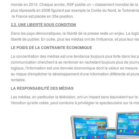
monde en 2014. Chaque année, RSF publie un « classement mondial de la lib
plus répressifs en 2008 figurent par exemple la Corée du Nord, le Turkménist
la France est placée en 35e position.
2.2. UNE LIBERTÉ SOUS CONDITION
Dans les pays démocratiques, la liberté de la presse reste un enjeu. La logi
liberté de publier. En outre, plus les médias ont de l'influence, et plus leur re
LE POIDS DE LA CONTRAINTE ÉCONOMIQUE
La concentration des médias est une tendance toujours plus forte dans les
communication cherchent à se renforcer en rachetant toujours plus de journa
logique, l'information est une donnée économique dont la valeur se mesure 
au risque d'empêcher le développement d'une information différente et plura
rentable.
LA RESPONSABILITÉ DES MÉDIAS
Les médias, en particulier la télévision, ont un impact sans équivalent sur l
l'émotion qu'elle créée, peut conduire à privilégier le spectaculaire sur la mi