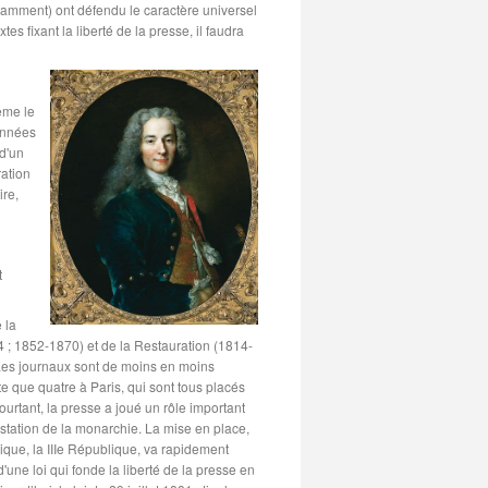
tamment) ont défendu le caractère universel
es fixant la liberté de la presse, il faudra
ême le
 années
 d'un
ration
ire,
t
 la
 ; 1852-1870) et de la Restauration (1814-
Les journaux sont de moins en moins
te que quatre à Paris, qui sont tous placés
 Pourtant, la presse a joué un rôle important
tation de la monarchie. La mise en place,
que, la IIIe République, va rapidement
'une loi qui fonde la liberté de la presse en