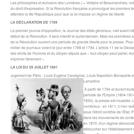
Les philosophes et écrivains des Lumières (→ Voltaire et Beaumarchais, no
du droit d'expression. Si la Révolution française a promulgué les premiers text
attendre la IIIe République pour que la loi impose un régime de liberté.
LA DÉCLARATION DE 1789
Le premier journal d'opposition, le Journal des états généraux, naît avant m
début de la Révolution. Il sera interdit le surlendemain. Mais les premières
de la Révolution ouvrent une période de grande liberté pour la presse. Plus
millier de journaux voient le jour entre 1789 et 1794. L'article 11 de la Décla
des droits de l'homme et du citoyen stipule que « tout citoyen peut parler, écr
imprimer librement ».
LA LOI DU 29 JUILLET 1881
Jugement de Pâris : Louis Eugène Cavaignac, Louis Napoléon Bonaparte e
Lamartine
À partir de 1794 et durant toute
période de l'Empire (1804-1814
1830), la presse est muselée. 
nombreux : en 1811, il n'en res
sous l'étroit contrôle de l'État.
dans les mouvements de contes
en 1870, d'un régime démocrati
déboucher sur l'établissement d