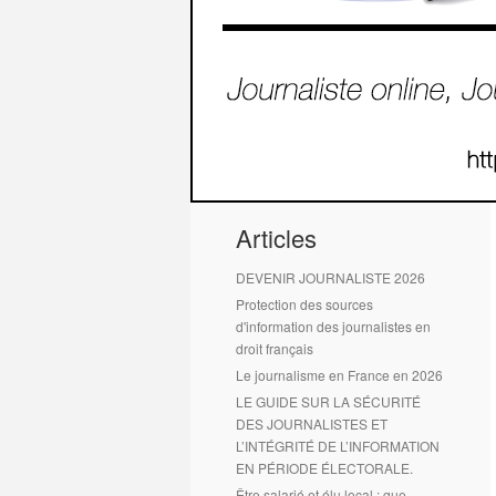
1
2
Articles
DEVENIR JOURNALISTE 2026
Protection des sources
d'information des journalistes en
droit français
Le journalisme en France en 2026
LE GUIDE SUR LA SÉCURITÉ
DES JOURNALISTES ET
L’INTÉGRITÉ DE L’INFORMATION
EN PÉRIODE ÉLECTORALE.
Être salarié et élu local : que