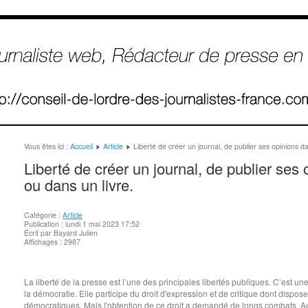
Vous êtes ici :
Accueil
Article
Liberté de créer un journal, de publier ses opinions da
Liberté de créer un journal, de publier ses
ou dans un livre.
Catégorie :
Article
Publication : lundi 1 mai 2023 17:52
Écrit par Bayard Julien
Affichages : 2987
La liberté de la presse est l’une des principales libertés publiques. C’est un
la démocratie. Elle participe du droit d'expression et de critique dont dispos
démocratiques. Mais l'obtention de ce droit a demandé de longs combats. Au