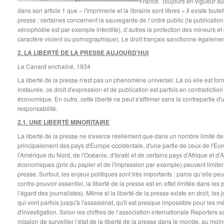
France. Toujours en vigueur aujo
dans son article 1 que « l'imprimerie et la librairie sont libres ».Il existe toute
presse ; certaines concernent la sauvegarde de l’ordre public (la publicatio
xénophobie est par exemple interdite), d’autres la protection des mineurs e
caractère violent ou pornographique). Le droit français sanctionne également 
2. LA LIBERTÉ DE LA PRESSE AUJOURD'HUI
Le Canard enchaîné, 1934
La liberté de la presse n'est pas un phénomène universel. Là où elle est fo
instaurée, ce droit d'expression et de publication est parfois en contradictio
économique. En outre, cette liberté ne peut s'affirmer sans la contrepartie d'
responsabilité.
2.1. UNE LIBERTÉ MINORITAIRE
La liberté de la presse ne s'exerce réellement que dans un nombre limité de p
principalement des pays d'Europe occidentale, d'une partie de ceux de l'Euro
l'Amérique du Nord, de l'Océanie, d'Israël et de certains pays d'Afrique et d'A
économiques (prix du papier et de l'impression par exemple) peuvent limiter 
presse. Surtout, les enjeux politiques sont très importants : parce qu’elle peu
contre-pouvoir essentiel, la liberté de la presse est en effet limitée dans les
l’égard des journalistes). Même si la liberté de la presse existe en droit, les 
qui vont parfois jusqu'à l'assassinat, qu'il est presque impossible pour les mé
d'investigation. Selon les chiffres de l’association internationale Reporters 
mission de surveiller l’état de la liberté de la presse dans le monde, au moin