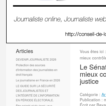
1
2
Articles
Vous êtes ici 
mieux contrôle
DEVENIR JOURNALISTE 2026
Le Sénat
Protection des sources
d'information des journalistes en
mieux co
droit français
justice
Le journalisme en France en 2026
LE GUIDE SUR LA SÉCURITÉ
DES JOURNALISTES ET
Catégorie :
Ar
L’INTÉGRITÉ DE L’INFORMATION
Publication :
EN PÉRIODE ÉLECTORALE.
Écrit par Baya
Être salarié et élu local : que