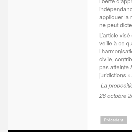
liberté d'app
indépendance
appliquer la 
ne peut dicter
L’article vis
veille à ce q
l'harmonisat
civile, contr
pas atteinte 
juridictions »
La propositio
26 octobre 2
Précédent