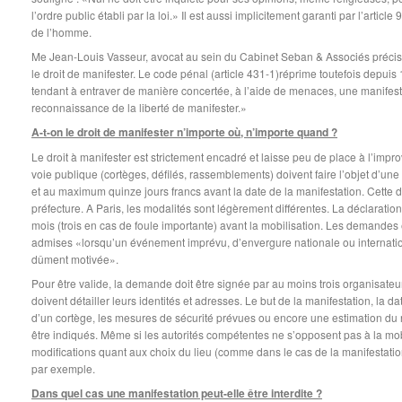
l’ordre public établi par la loi.» Il est aussi implicitement garanti par l’arti
de l’homme.
Me Jean-Louis Vasseur, avocat au sein du Cabinet Seban & Associés précis
le droit de manifester. Le code pénal (article 431-1)réprime toutefois depuis
tendant à entraver de manière concertée, à l’aide de menaces, une manifesta
reconnaissance de la liberté de manifester.»
A-t-on le droit de manifester n’importe où, n’importe quand ?
Le droit à manifester est strictement encadré et laisse peu de place à l’impro
voie publique (cortèges, défilés, rassemblements) doivent faire l’objet d’une
et au maximum quinze jours francs avant la date de la manifestation. Cette dé
préfecture. A Paris, les modalités sont légèrement différentes. La déclaration 
mois (trois en cas de foule importante) avant la mobilisation. Les demandes
admises «lorsqu’un événement imprévu, d’envergure nationale ou international
dûment motivée».
Pour être valide, la demande doit être signée par au moins trois organisateu
doivent détailler leurs identités et adresses. Le but de la manifestation, la date
d’un cortège, les mesures de sécurité prévues ou encore une estimation du 
être indiqués. Même si les autorités compétentes ne s’opposent pas à la mob
modifications quant aux choix du lieu (comme dans le cas de la manifestati
par exemple.
Dans quel cas une manifestation peut-elle être interdite ?