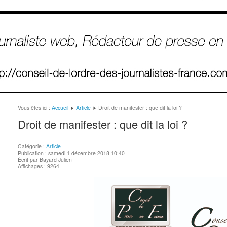
Vous êtes ici :
Accueil
Article
Droit de manifester : que dit la loi ?
Droit de manifester : que dit la loi ?
Catégorie :
Article
Publication : samedi 1 décembre 2018 10:40
Écrit par Bayard Julien
Affichages : 9264