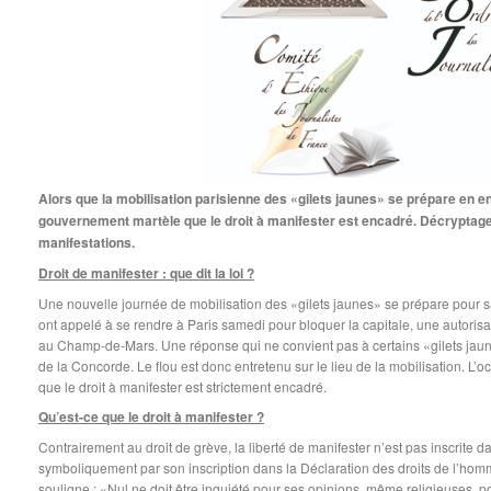
Alors que la mobilisation parisienne des «gilets jaunes» se prépare en ent
gouvernement martèle que le droit à manifester est encadré. Décryptage d
manifestations.
Droit de manifester : que dit la loi ?
Une nouvelle journée de mobilisation des «gilets jaunes» se prépare pour 
ont appelé à se rendre à Paris samedi pour bloquer la capitale, une autorisa
au Champ-de-Mars. Une réponse qui ne convient pas à certains «gilets jau
de la Concorde. Le flou est donc entretenu sur le lieu de la mobilisation. L
que le droit à manifester est strictement encadré.
Qu’est-ce que le droit à manifester ?
Contrairement au droit de grève, la liberté de manifester n’est pas inscrite da
symboliquement par son inscription dans la Déclaration des droits de l’homm
souligne : «Nul ne doit être inquiété pour ses opinions, même religieuses, p