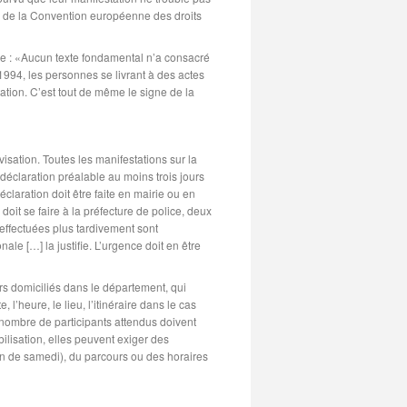
cle 9 de la Convention européenne des droits
e : «Aucun texte fondamental n’a consacré
 1994, les personnes se livrant à des actes
tion. C’est tout de même le signe de la
visation. Toutes les manifestations sur la
 déclaration préalable au moins trois jours
claration doit être faite en mairie ou en
doit se faire à la préfecture de police, deux
 effectuées plus tardivement sont
e […] la justifie. L’urgence doit en être
rs domiciliés dans le département, qui
, l’heure, le lieu, l’itinéraire dans le cas
nombre de participants attendus doivent
ilisation, elles peuvent exiger des
on de samedi), du parcours ou des horaires