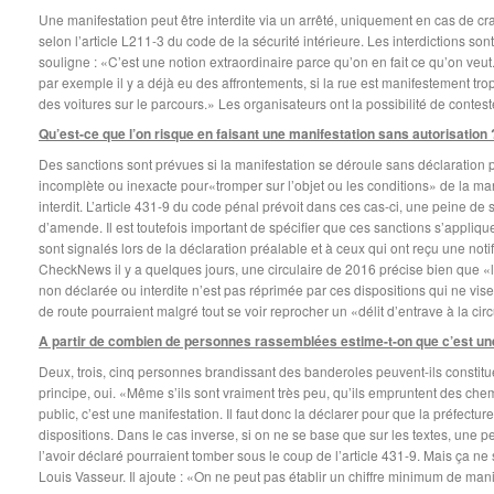
Une manifestation peut être interdite via un arrêté, uniquement en cas de cra
selon l’article L211-3 du code de la sécurité intérieure. Les interdictions son
souligne : «C’est une notion extraordinaire parce qu’on en fait ce qu’on veut. I
par exemple il y a déjà eu des affrontements, si la rue est manifestement trop 
des voitures sur le parcours.» Les organisateurs ont la possibilité de conteste
Qu’est-ce que l’on risque en faisant une manifestation sans autorisation 
Des sanctions sont prévues si la manifestation se déroule sans déclaration p
incomplète ou inexacte pour«tromper sur l’objet ou les conditions» de la ma
interdit. L’article 431-9 du code pénal prévoit dans ces cas-ci, une peine d
d’amende. Il est toutefois important de spécifier que ces sanctions s’appli
sont signalés lors de la déclaration préalable et à ceux qui ont reçu une not
CheckNews il y a quelques jours, une circulaire de 2016 précise bien que «l
non déclarée ou interdite n’est pas réprimée par ces dispositions qui ne vis
de route pourraient malgré tout se voir reprocher un «délit d’entrave à la circ
A partir de combien de personnes rassemblées estime-t-on que c’est un
Deux, trois, cinq personnes brandissant des banderoles peuvent-ils constit
principe, oui. «Même s’ils sont vraiment très peu, qu’ils empruntent des chem
public, c’est une manifestation. Il faut donc la déclarer pour que la préfecture
dispositions. Dans le cas inverse, si on ne se base que sur les textes, une p
l’avoir déclaré pourraient tomber sous le coup de l’article 431-9. Mais ça ne
Louis Vasseur. Il ajoute : «On ne peut pas établir un chiffre minimum de mani