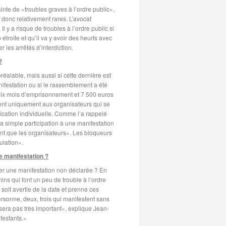
inte de «troubles graves à l’ordre public»,
t donc relativement rares. L’avocat
l y a risque de troubles à l’ordre public si
étroite et qu’il va y avoir des heurts avec
r les arrêtés d’interdiction.
?
réalable, mais aussi si cette dernière est
nifestation ou si le rassemblement a été
e six mois d’emprisonnement et 7 500 euros
quent uniquement aux organisateurs qui se
ification individuelle. Comme l’a rappelé
a simple participation à une manifestation
ent que les organisateurs». Les bloqueurs
ulation».
e manifestation ?
uer une manifestation non déclarée ? En
ins qui font un peu de trouble à l’ordre
 soit avertie de la date et prenne ces
ersonne, deux, trois qui manifestent sans
 sera pas très important», explique Jean-
festants.»