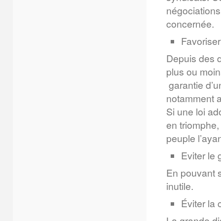
négociations 
concernée.
Favoriser 
Depuis des d
plus ou moin
garantie d’un
notamment au
Si une loi a
en triomphe,
peuple l’ayan
Eviter le
En pouvant s
inutile.
Éviter la 
La grande di