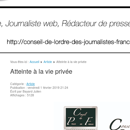
Vous êtes ici :
Accueil
Article
Atteinte à la vie privée
Atteinte à la vie privée
Catégorie :
Article
Publication : vendredi 1 février 2019 21:24
Écrit par Bayard Julien
Affichages : 5128