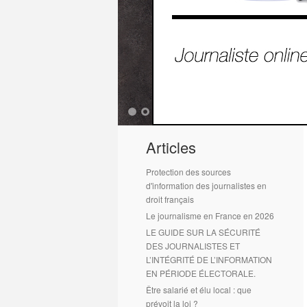
1
2
Articles
Protection des sources
d'information des journalistes en
droit français
Le journalisme en France en 2026
LE GUIDE SUR LA SÉCURITÉ
DES JOURNALISTES ET
L’INTÉGRITÉ DE L’INFORMATION
EN PÉRIODE ÉLECTORALE.
Être salarié et élu local : que
prévoit la loi ?