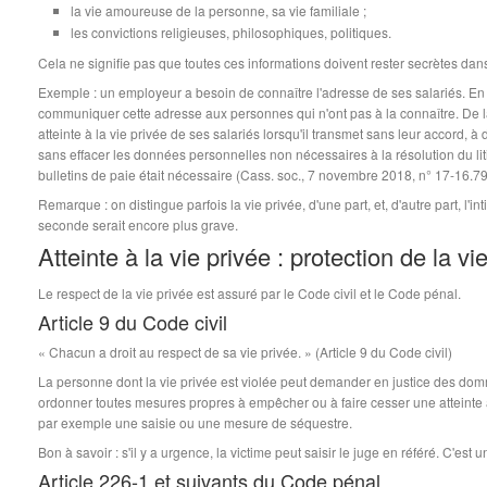
la vie amoureuse de la personne, sa vie familiale ;
les convictions religieuses, philosophiques, politiques.
Cela ne signifie pas que toutes ces informations doivent rester secrètes dans
Exemple : un employeur a besoin de connaître l'adresse de ses salariés. En r
communiquer cette adresse aux personnes qui n'ont pas à la connaître. De
atteinte à la vie privée de ses salariés lorsqu'il transmet sans leur accord, à 
sans effacer les données personnelles non nécessaires à la résolution du lit
bulletins de paie était nécessaire (Cass. soc., 7 novembre 2018, n° 17-16.79
Remarque : on distingue parfois la vie privée, d'une part, et, d'autre part, l'int
seconde serait encore plus grave.
Atteinte à la vie privée : protection de la vie
Le respect de la vie privée est assuré par le Code civil et le Code pénal.
Article 9 du Code civil
« Chacun a droit au respect de sa vie privée. » (Article 9 du Code civil)
La personne dont la vie privée est violée peut demander en justice des do
ordonner toutes mesures propres à empêcher ou à faire cesser une atteinte à l
par exemple une saisie ou une mesure de séquestre.
Bon à savoir : s'il y a urgence, la victime peut saisir le juge en référé. C'est
Article 226-1 et suivants du Code pénal