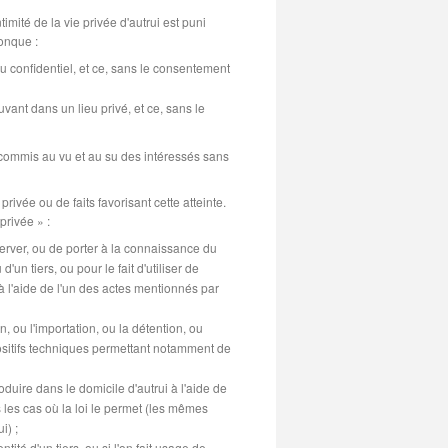
timité de la vie privée d'autrui est puni
onque :
u confidentiel, et ce, sans le consentement
vant dans un lieu privé, et ce, sans le
 commis au vu et au su des intéressés sans
rivée ou de faits favorisant cette atteinte.
privée » :
server, ou de porter à la connaissance du
'un tiers, ou pour le fait d'utiliser de
 l'aide de l'un des actes mentionnés par
, ou l'importation, ou la détention, ou
ispositifs techniques permettant notamment de
oduire dans le domicile d'autrui à l'aide de
 les cas où la loi le permet (les mêmes
i) ;
tité d'un tiers, ou si l'on fait usage de