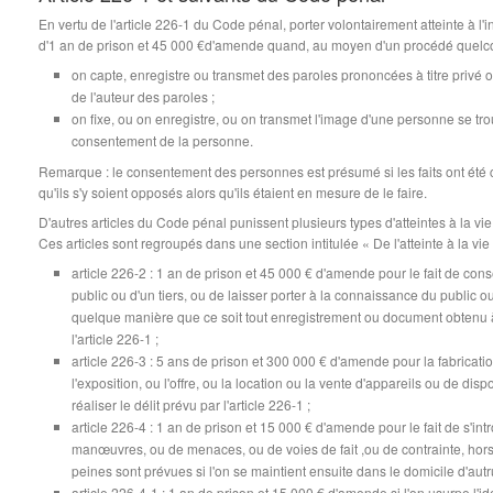
En vertu de l'article 226-1 du Code pénal, porter volontairement atteinte à l'in
d'1 an de prison et 45 000 €d'amende quand, au moyen d'un procédé quelc
on capte, enregistre ou transmet des paroles prononcées à titre privé o
de l'auteur des paroles ;
on fixe, ou on enregistre, ou on transmet l'image d'une personne se trou
consentement de la personne.
Remarque : le consentement des personnes est présumé si les faits ont été
qu'ils s'y soient opposés alors qu'ils étaient en mesure de le faire.
D'autres articles du Code pénal punissent plusieurs types d'atteintes à la vie p
Ces articles sont regroupés dans une section intitulée « De l'atteinte à la vie 
article 226-2 : 1 an de prison et 45 000 € d'amende pour le fait de con
public ou d'un tiers, ou de laisser porter à la connaissance du public ou d
quelque manière que ce soit tout enregistrement ou document obtenu à
l'article 226-1 ;
article 226-3 : 5 ans de prison et 300 000 € d'amende pour la fabrication
l'exposition, ou l'offre, ou la location ou la vente d'appareils ou de d
réaliser le délit prévu par l'article 226-1 ;
article 226-4 : 1 an de prison et 15 000 € d'amende pour le fait de s'intr
manœuvres, ou de menaces, ou de voies de fait ,ou de contrainte, hors
peines sont prévues si l'on se maintient ensuite dans le domicile d'autru
article 226-4-1 : 1 an de prison et 15 000 € d'amende si l'on usurpe l'iden