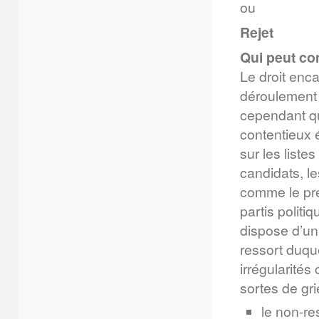
ou
Rejet
Qui peut con
Le droit enc
déroulement d
cependant qu
contentieux é
sur les liste
candidats, le
comme le prév
partis polit
dispose d’un 
ressort duqu
irrégularités
sortes de gri
le non-re