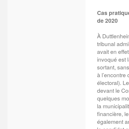
Cas pratiqu
de 2020
À Duttlenhei
tribunal admi
avait en effe
invoqué est l
sortant, sans
à l’encontre 
électoral). L
devant le Con
quelques mois
la municipali
financière, l
également an