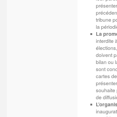
présenter
précédent
tribune po
la périodi
La promo
interdite
élections
doivent p
bilan ou 
sont conc
cartes de
présenter 
souhaite p
de diffu
L’organi
inaugurat