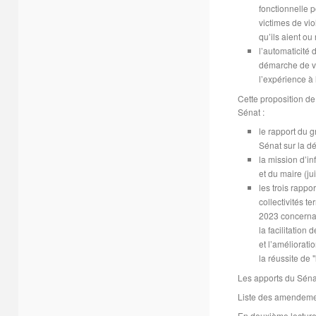
fonctionnelle 
victimes de vi
qu’ils aient ou
l’automaticité
démarche de va
l’expérience à 
Cette proposition de 
Sénat :
le rapport du g
Sénat sur la déc
la mission d’i
et du maire (jui
les trois rappo
collectivités t
2023 concernan
la facilitation
et l’améliorati
la réussite de 
Les apports du Séna
Liste des amendeme
En deuxième lecture