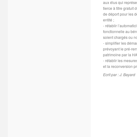
aux élus qui représen
tierce à titre gratui
de déport pour les d
entité ;
- rétablir l’automatic
fonctionnelle au bén
soient chargés ou no
- simplifier les dém
prévoyant le pré-re
patrimoine par la HA
- rétablir les mesure
et la reconversion p
Ecrit par : J. Bayard