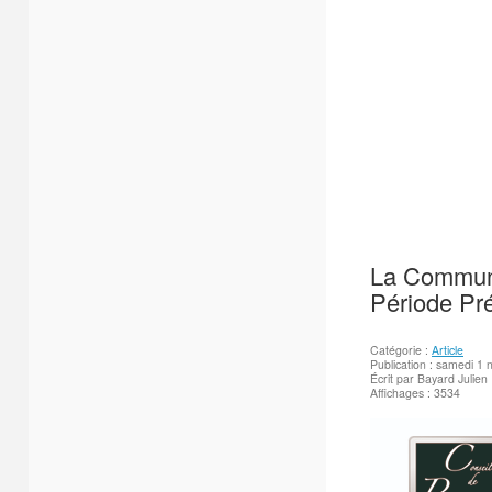
La Communi
Période Pré
Catégorie :
Article
Publication : samedi 1
Écrit par Bayard Julien
Affichages : 3534