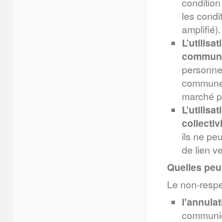
condition
les condi
amplifié).
L’utilis
commun
personnel
commune p
marché po
L’utilisa
collectiv
ils ne pe
de lien ve
Quelles peu
Le non-respe
l'annulat
communica