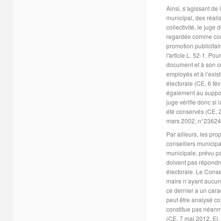
Ainsi, s’agissant de 
municipal, des réali
collectivité, le juge d
regardée comme con
promotion publicitai
l'article L. 52-1. Pou
document et à son c
employés et à l’exi
électorale (CE, 6 fé
également au support
juge vérifie donc si l
été conservés (CE, 
mars 2002, n°23624
Par ailleurs, les pr
conseillers municipa
municipale, prévu pa
doivent pas répondr
électorale. Le Conse
maire n’ayant aucun 
ce dernier a un cara
peut être analysé c
constitue pas néanmo
(CE, 7 mai 2012, El.