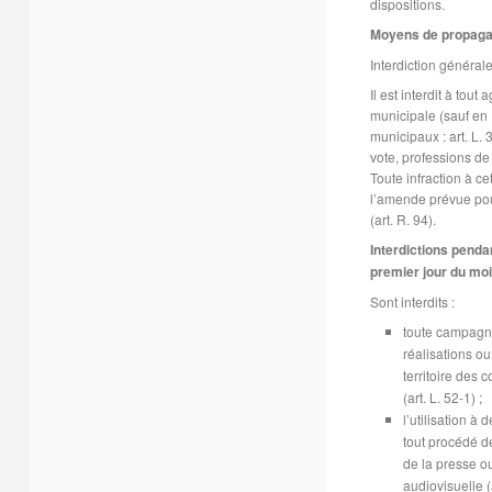
dispositions.
Moyens de propagan
Interdiction général
Il est interdit à tout
municipale (sauf en 
municipaux : art. L. 
vote, professions de f
Toute infraction à ce
l’amende prévue pou
(art. R. 94).
Interdictions penda
premier jour du mois
Sont interdits :
toute campagne
réalisations ou
territoire des c
(art. L. 52-1) ;
l’utilisation à
tout procédé d
de la presse o
audiovisuelle (