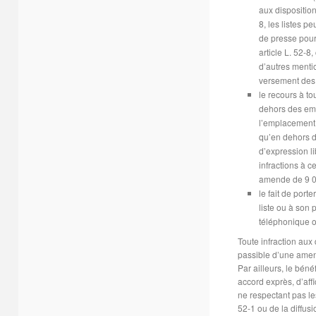
aux disposition
8, les listes pe
de presse pour 
article L. 52-8
d’autres menti
versement des
le recours à tou
dehors des emp
l’emplacement 
qu’en dehors 
d’expression lib
infractions à c
amende de 9 000
le fait de port
liste ou à son 
téléphonique ou
Toute infraction aux 
passible d’une amend
Par ailleurs, le bén
accord exprès, d’aff
ne respectant pas les
52-1 ou de la diffus