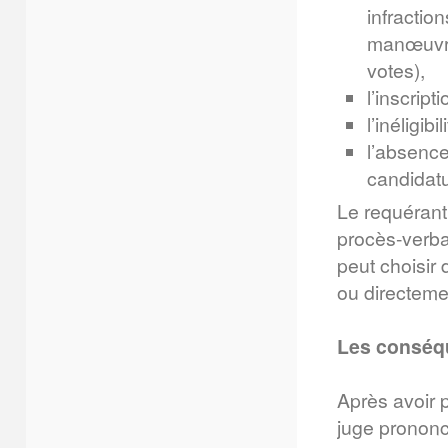
infractio
manœuvres
votes),
l’inscript
l’inéligib
l’absence
candidatu
Le requérant
procès-verbal
peut choisir 
ou directemen
Les conséqu
Après avoir p
juge prononc