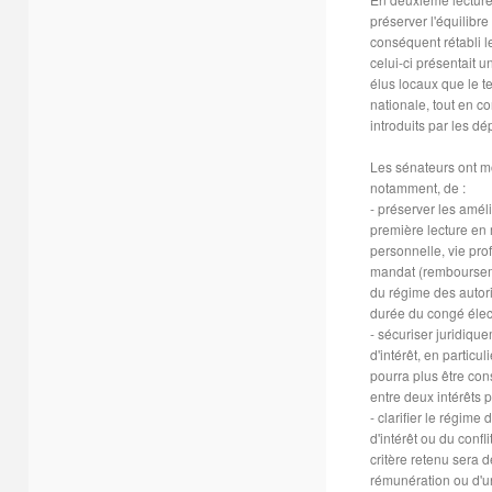
préserver l'équilibre 
conséquent rétabli l
celui-ci présentait u
élus locaux que le t
nationale, tout en c
introduits par les d
Les sénateurs ont mod
notamment, de :
- préserver les amél
première lecture en 
personnelle, vie pro
mandat (rembourseme
du régime des autor
durée du congé élect
- sécuriser juridique
d'intérêt, en particu
pourra plus être cons
entre deux intérêts p
- clarifier le régime
d'intérêt ou du confli
critère retenu sera 
rémunération ou d'un