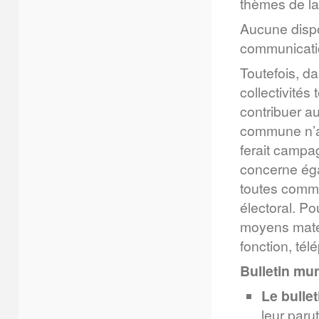
thèmes de la
Aucune dispo
communicatio
Toutefois, da
collectivités 
contribuer a
commune n’a 
ferait campag
concerne éga
toutes commu
électoral. Po
moyens matér
fonction, tél
Bulletin mun
Le bulle
leur paru