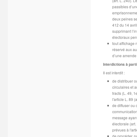
(art. L. 240). L
passibles d’un
emprisonnement
deux peines seu
412 du 14 avril
supprimant l’in
électoraux pend
tout affichage 
réservé aux aut
d’une amende d
Interdictions à part
Il est interdit :
de distribuer ou
circulaires et
tracts (L. 49, 
l'article L. 89
de diffuser ou 
communication 
message ayant
électorale (art
prévues à l'arti
de procéder, p