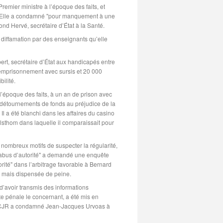
remier ministre à l’époque des faits, et
le. Elle a condamné "pour manquement à une
nd Hervé, secrétaire d’État à la Santé.
 diffamation par des enseignants qu’elle
ert, secrétaire d’État aux handicapés entre
d’emprisonnement avec sursis et 20 000
bilité.
l’époque des faits, à un an de prison avec
s détournements de fonds au préjudice de la
Il a été blanchi dans les affaires du casino
Alsthom dans laquelle il comparaissait pour
 nombreux motifs de suspecter la régularité,
t d’abus d’autorité" a demandé une enquête
rité" dans l’arbitrage favorable à Bernard
, mais dispensée de peine.
’avoir transmis des informations
e pénale le concernant, a été mis en
la CJR a condamné Jean-Jacques Urvoas à