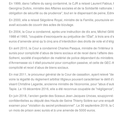
En 1999, dans l’affaire du sang contaminé, la CJR a relaxé Laurent Fabius, P
Georgina Dufoix, ministre des Affaires sociales et de la Solidarité nationa
obligation de sécurité ou de prudence", tout en le dispensant de peine, Edmo
En 2000, elle a relaxé Ségolène Royal, ministre de la Famille, poursuivie en
avait accusés de couvrir des actes de bizutage.
En 2004, la Cour a condamné, après une instruction de dix ans, Michel Gillib
1988 et 1993, "coupable d’escroquerie au préjudice de l’État", à trois ans 
euros d’amende ainsi qu’à cinq ans d’interdiction des droits de vote et d’éligi
En avril 2010, la Cour a condamné Charles Pasqua, ministre de l'intérieur à 
sursis pour complicité d’abus de biens sociaux et de recel dans l’affaire de
Sofremi, société d’exportation de matériel de police dépendant du ministère. 
d’Annemasse où il était poursuivi pour corruption passive, et celle de GEC-
complicité et recel d’abus de biens sociaux.
En mai 2011, le procureur général de la Cour de cassation, ayant relevé "de
voire la légalité du règlement arbitral litigieux pouvant caractériser le déli
visant Christine Lagarde, ancienne ministre de l'économie, pour "abus d’auto
Tapie. Le 19 décembre 2016, elle a été reconnue coupable de "négligence"
En juin 2018, l’ancien garde des Sceaux Jean-Jacques Urvoas, soupçonné d
confidentielles au député des Hauts-de-Seine Thierry Solère sur une enquêt
examen pour "violation du secret professionnel". Le 30 septembre 2019, 
un mois de prison avec sursis et à une amende de 5000 euros.