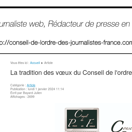
Vous êtes ici :
Accueil
Article
La tradition des vœux du Conseil de l'ordr
Catégorie :
Article
Publication : lundi 1 janvier 2024 11:14
Écrit par Bayard Julien
Affichages : 2699