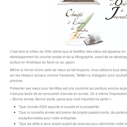
C'est vers le milieu du XIXe siècle que la tradition des vœux est apparue e
développement du courrier postal et de la lithographie, avant de se dévelo
surtout en Amérique du Nord ou au Japon.
Même si l'envoi d'une carte de vœux se fait toujours, nous utilisons tous dé
sur les réseaux sociaux comme Facebook, Twitter ou Instagram pour souhait
proches.
Présenter ses vœux pour les fêtes est une coutume qui perdure encore aujour
n'est pas facile de se renouveler d'année en année. On a même l'impressio
« Bonne année, Bonne santé, parce que c'est important la santé !».
"Que l'année 2024 apporte le succès et la prospérité.
"Que la nouvelle année soit pleine de projets passionnants, de partenar
exceptionnelles pour notre entreprise.
"Que les défis à venir soient autant de chances pour démontrer notre es