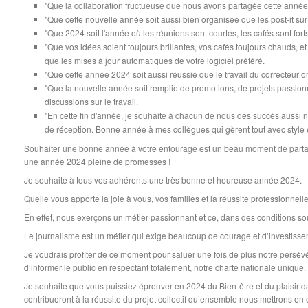
"Que la collaboration fructueuse que nous avons partagée cette anné
"Que cette nouvelle année soit aussi bien organisée que les post-it su
"Que 2024 soit l'année où les réunions sont courtes, les cafés sont forts
"Que vos idées soient toujours brillantes, vos cafés toujours chauds, et 
que les mises à jour automatiques de votre logiciel préféré.
"Que cette année 2024 soit aussi réussie que le travail du correcteur
"Que la nouvelle année soit remplie de promotions, de projets passio
discussions sur le travail.
"En cette fin d'année, je souhaite à chacun de nous des succès aussi 
de réception. Bonne année à mes collègues qui gèrent tout avec style 
Souhaiter une bonne année à votre entourage est un beau moment de partage
une année 2024 pleine de promesses !
Je souhaite à tous vos adhérents une très bonne et heureuse année 2024.
Quelle vous apporte la joie à vous, vos familles et la réussite professionnelle
En effet, nous exerçons un métier passionnant et ce, dans des conditions souv
Le journalisme est un métier qui exige beaucoup de courage et d’investiss
Je voudrais profiter de ce moment pour saluer une fois de plus notre persév
d’informer le public en respectant totalement, notre charte nationale unique.
Je souhaite que vous puissiez éprouver en 2024 du Bien-être et du plaisir d
contribueront à la réussite du projet collectif qu’ensemble nous mettrons e