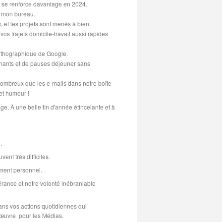
e se renforce davantage en 2024.
r mon bureau.
, et les projets sont menés à bien.
vos trajets domicile-travail aussi rapides
 orthographique de Google.
nnants et de pauses déjeuner sans
nombreux que les e-mails dans notre boîte
et humour !
. À une belle fin d'année étincelante et à
.
ent très difficiles.
ement personnel.
érance et notre volonté inébranlable
ans vos actions quotidiennes qui
n œuvre pour les Médias.