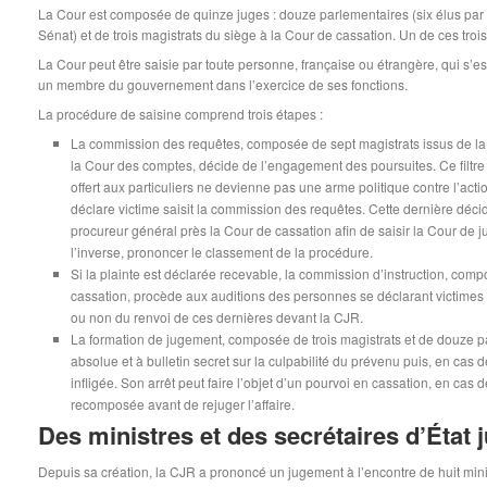
La Cour est composée de quinze juges : douze parlementaires (six élus par l
Sénat) et de trois magistrats du siège à la Cour de cassation. Un de ces trois
La Cour peut être saisie par toute personne, française ou étrangère, qui s’e
un membre du gouvernement dans l’exercice de ses fonctions.
La procédure de saisine comprend trois étapes :
La commission des requêtes, composée de sept magistrats issus de la 
la Cour des comptes, décide de l’engagement des poursuites. Ce filtre 
offert aux particuliers ne devienne pas une arme politique contre l’ac
déclare victime saisit la commission des requêtes. Cette dernière décid
procureur général près la Cour de cassation afin de saisir la Cour de ju
l’inverse, prononcer le classement de la procédure.
Si la plainte est déclarée recevable, la commission d’instruction, comp
cassation, procède aux auditions des personnes se déclarant victimes 
ou non du renvoi de ces dernières devant la CJR.
La formation de jugement, composée de trois magistrats et de douze p
absolue et à bulletin secret sur la culpabilité du prévenu puis, en cas de
infligée. Son arrêt peut faire l’objet d’un pourvoi en cassation, en cas d
recomposée avant de rejuger l’affaire.
Des ministres et des secrétaires d’État 
Depuis sa création, la CJR a prononcé un jugement à l’encontre de huit minis