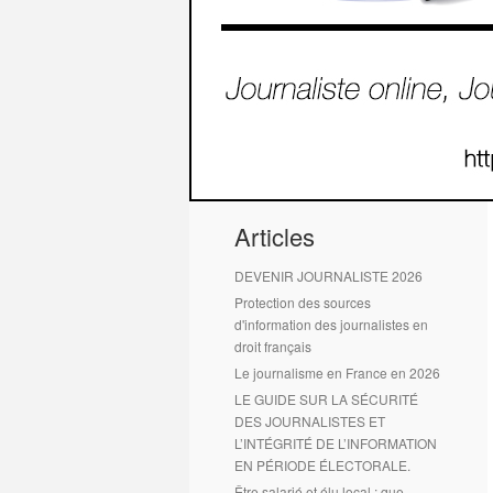
1
2
Articles
DEVENIR JOURNALISTE 2026
Protection des sources
d'information des journalistes en
droit français
Le journalisme en France en 2026
LE GUIDE SUR LA SÉCURITÉ
DES JOURNALISTES ET
L’INTÉGRITÉ DE L’INFORMATION
EN PÉRIODE ÉLECTORALE.
Être salarié et élu local : que