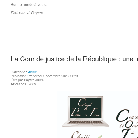
Bonne année à vous.
Ecrit par : J. Bayard
La Cour de justice de la République : une i
Catégorie :
Article
Publication : vendredi 1 décembre 2023 11:23
Écrit par Bayard Julien
Affichages : 2885